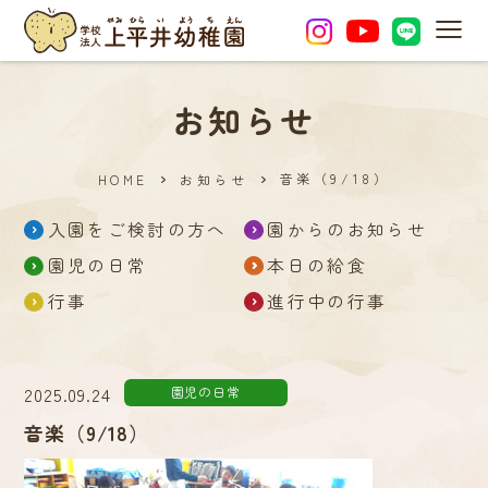
MEN
お知らせ
音楽（9/18）
HOME
お知らせ
入園をご検討の方へ
園からのお知らせ
園児の日常
本日の給食
行事
進行中の行事
2025.09.24
園児の日常
音楽（9/18）