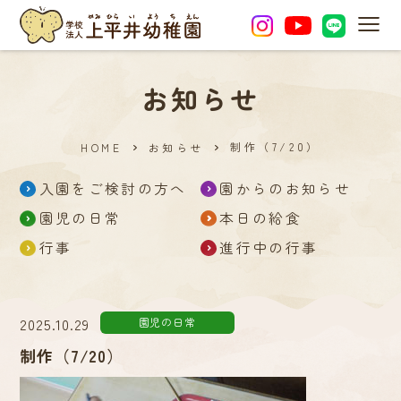
MEN
お知らせ
制作（7/20）
HOME
お知らせ
入園をご検討の方へ
園からのお知らせ
園児の日常
本日の給食
行事
進行中の行事
2025.10.29
園児の日常
制作（7/20）