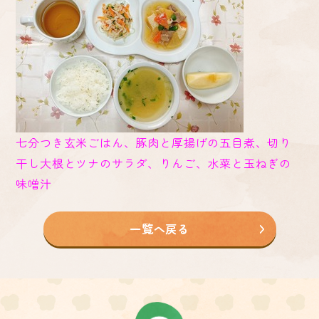
七分つき玄米ごはん、豚肉と厚揚げの五目煮、切り
干し大根とツナのサラダ、りんご、水菜と玉ねぎの
味噌汁
一覧へ戻る